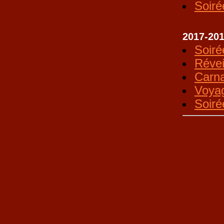
Soiré
2017-20
Soiré
Révei
Carna
Voya
Soiré