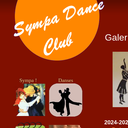
Galer
Sympa !
Danses
2024-20