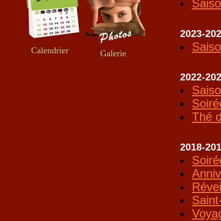
Sais
2023-20
Sais
Calendrier
Galerie
2022-20
Sais
Soiré
Thé d
2018-20
Soiré
Anniv
Révei
Saint
Voya