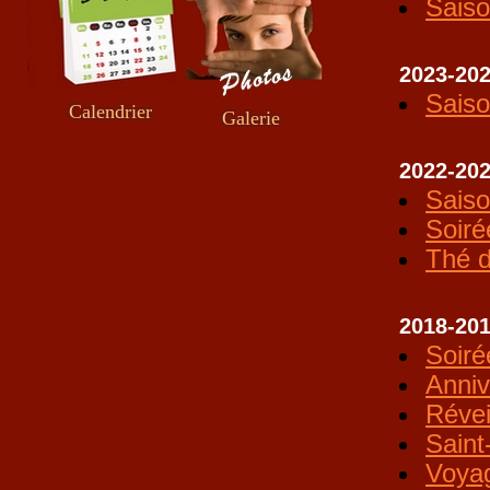
Sais
2023-20
Sais
Calendrier
Galerie
2022-20
Sais
Soiré
Thé d
2018-20
Soiré
Anniv
Révei
Saint
Voya