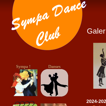
Galer
Sympa !
Danses
2024-20