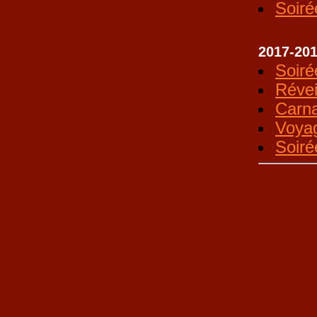
Soiré
2017-20
Soiré
Révei
Carna
Voya
Soiré