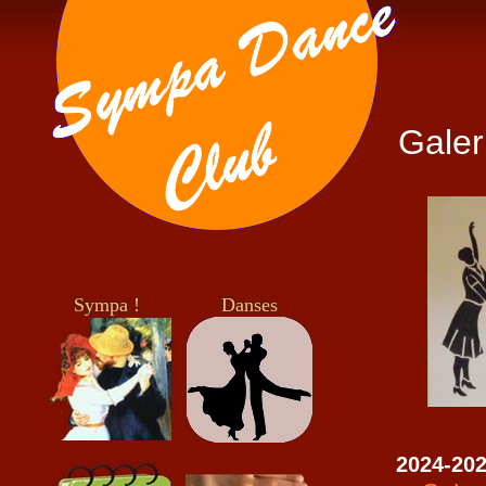
Galer
Sympa !
Danses
2024-20