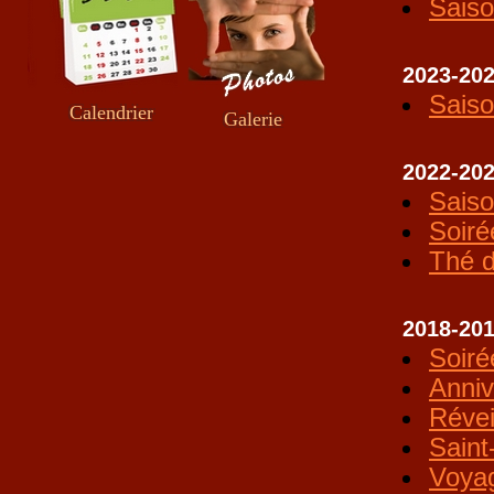
Sais
2023-20
Sais
Calendrier
Galerie
2022-20
Sais
Soiré
Thé d
2018-20
Soiré
Anniv
Révei
Saint
Voya