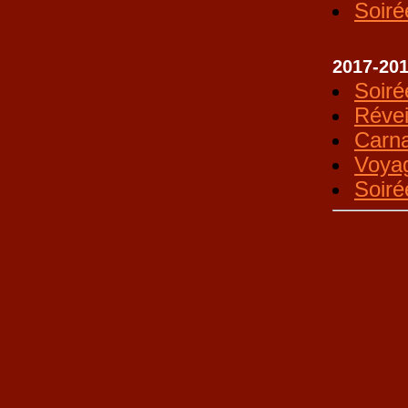
Soiré
2017-20
Soiré
Révei
Carna
Voya
Soiré